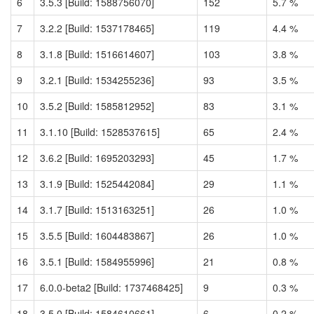
6
3.5.3 [Build: 1588756070]
152
5.7 %
7
3.2.2 [Build: 1537178465]
119
4.4 %
8
3.1.8 [Build: 1516614607]
103
3.8 %
9
3.2.1 [Build: 1534255236]
93
3.5 %
10
3.5.2 [Build: 1585812952]
83
3.1 %
11
3.1.10 [Build: 1528537615]
65
2.4 %
12
3.6.2 [Build: 1695203293]
45
1.7 %
13
3.1.9 [Build: 1525442084]
29
1.1 %
14
3.1.7 [Build: 1513163251]
26
1.0 %
15
3.5.5 [Build: 1604483867]
26
1.0 %
16
3.5.1 [Build: 1584955996]
21
0.8 %
17
6.0.0-beta2 [Build: 1737468425]
9
0.3 %
18
3.5.0 [Build: 1584610661]
6
0.2 %