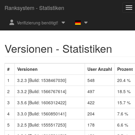
Ranksystem - Statistiken
Verifizierung benötigt!
Versionen - Statistiken
#
Versionen
User Anzahl
Prozent
1
3.2.3 [Build: 1538467030]
548
20.4 %
2
3.3.2 [Build: 1566767614]
497
18.5 %
3
3.5.6 [Build: 1606312422]
422
15.7 %
4
3.3.0 [Build: 1560850141]
204
7.6 %
5
3.2.5 [Build: 1555517253]
178
6.6 %