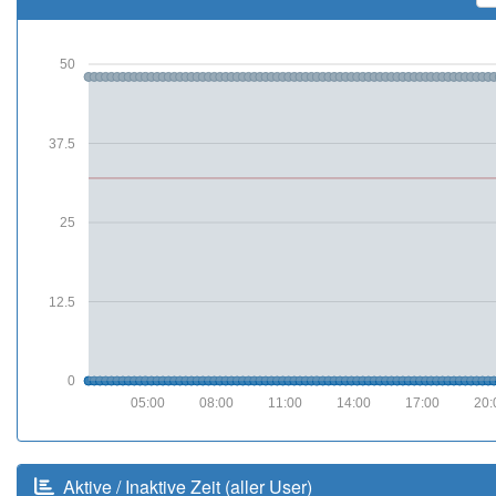
50
37.5
25
12.5
0
05:00
08:00
11:00
14:00
17:00
20:
Aktive / Inaktive Zeit (aller User)