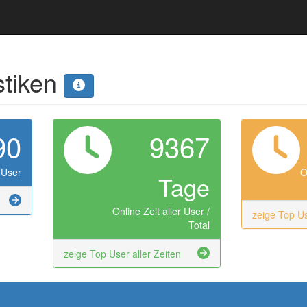
stiken
90
9367
 User
O
Tage
Online Zeit aller User /
zeige Top U
Total
zeige Top User aller Zeiten