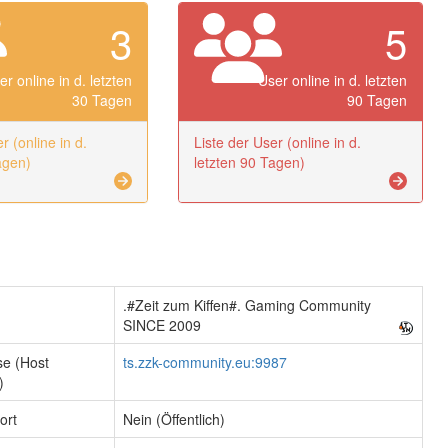
3
5
er online in d. letzten
User online in d. letzten
30 Tagen
90 Tagen
r (online in d.
Liste der User (online in d.
agen)
letzten 90 Tagen)
.#Zeit zum Kiffen#. Gaming Community
SINCE 2009
se (Host
ts.zzk-community.eu:9987
)
ort
Nein (Öffentlich)