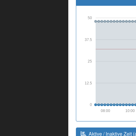
50
37.5
25
12.5
0
08:00
10:00
Aktive / Inaktive Zeit (