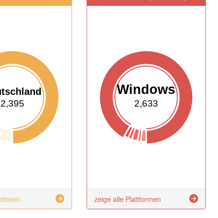
Windows
tschland
2,395
2,633
ationen
zeige alle Plattformen