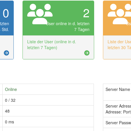
0
2
etzten
User online in d. letzten
Us
 Std.
7 Tagen
Liste der User (online in d.
Liste der Use
letzten 7 Tagen)
letzten 30 T
Online
Server Name
0 / 32
Server Adres
48
Adresse: Port
0 ms
Server Passw