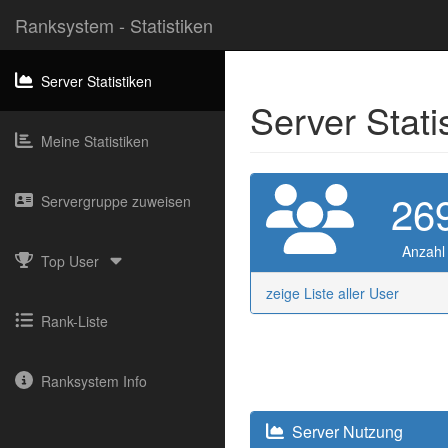
Ranksystem - Statistiken
Server Statistiken
Server Stati
Meine Statistiken
26
Servergruppe zuweisen
Anzahl
Top User
zeige Liste aller User
Rank-Liste
Ranksystem Info
Server Nutzung