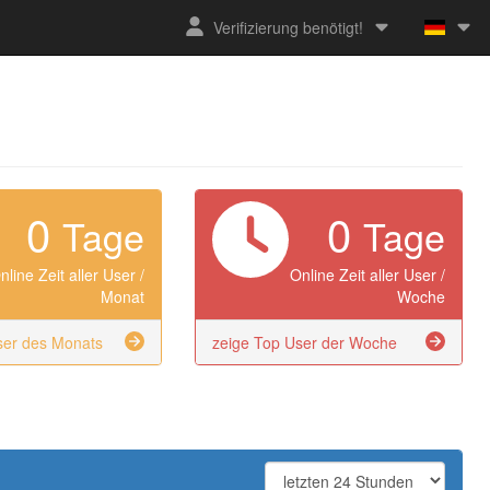
Verifizierung benötigt!
0
0
Tage
Tage
nline Zeit aller User /
Online Zeit aller User /
Monat
Woche
ser des Monats
zeige Top User der Woche