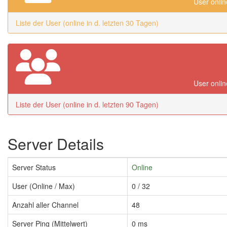
User onlin
Liste der User (online in d. letzten 30 Tagen)
User onlin
Liste der User (online in d. letzten 90 Tagen)
Server Details
Server Status
Online
User (Online / Max)
0 / 32
Anzahl aller Channel
48
Server Ping (Mittelwert)
0 ms