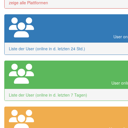
zeige alle Plattformen
User onl
Liste der User (online in d. letzten 24 Std.)
User onli
Liste der User (online in d. letzten 7 Tagen)