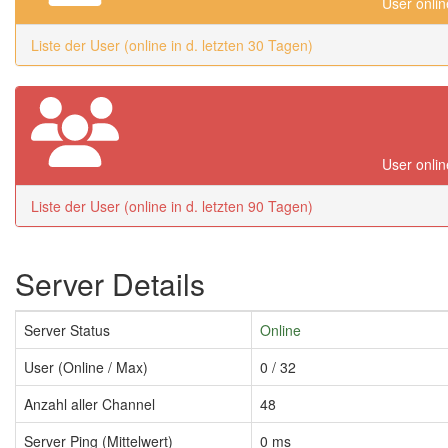
User onlin
Liste der User (online in d. letzten 30 Tagen)
User onlin
Liste der User (online in d. letzten 90 Tagen)
Server Details
Server Status
Online
User (Online / Max)
0 / 32
Anzahl aller Channel
48
Server Ping (Mittelwert)
0 ms