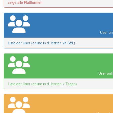
zeige alle Plattformen
User onl
Liste der User (online in d. letzten 24 Std.)
User onli
Liste der User (online in d. letzten 7 Tagen)