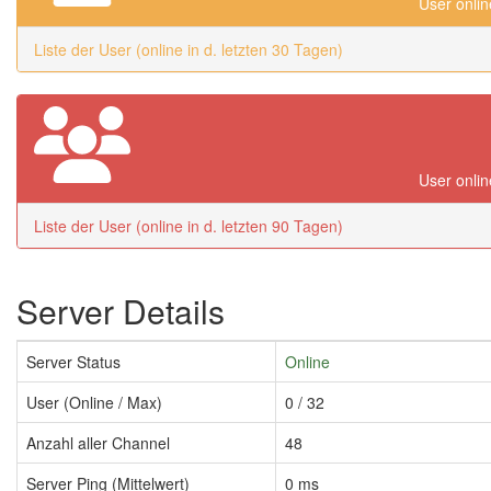
User onlin
Liste der User (online in d. letzten 30 Tagen)
User onlin
Liste der User (online in d. letzten 90 Tagen)
Server Details
Server Status
Online
User (Online / Max)
0 / 32
Anzahl aller Channel
48
Server Ping (Mittelwert)
0 ms