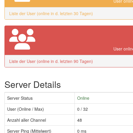
User onlin
Liste der User (online in d. letzten 30 Tagen)
User onlin
Liste der User (online in d. letzten 90 Tagen)
Server Details
Server Status
Online
User (Online / Max)
0 / 32
Anzahl aller Channel
48
Server Ping (Mittelwert)
0 ms