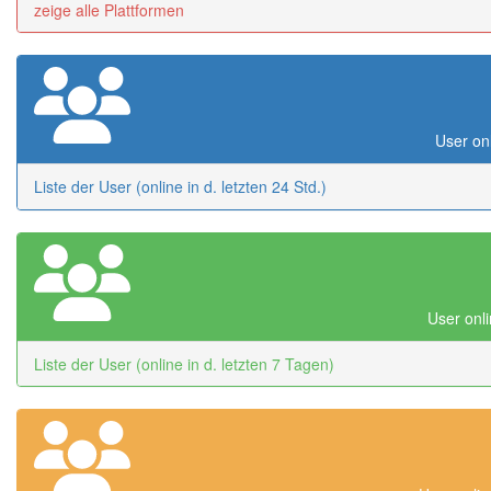
zeige alle Plattformen
User onl
Liste der User (online in d. letzten 24 Std.)
User onli
Liste der User (online in d. letzten 7 Tagen)