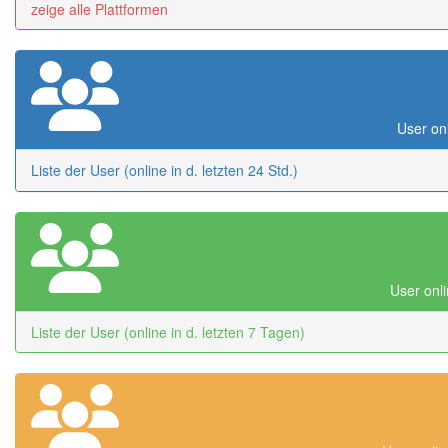
zeige alle Plattformen
User onl
Liste der User (online in d. letzten 24 Std.)
User onli
Liste der User (online in d. letzten 7 Tagen)