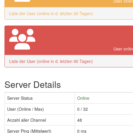
User onlin
Liste der User (online in d. letzten 30 Tagen)
User onlin
Liste der User (online in d. letzten 90 Tagen)
Server Details
Server Status
Online
User (Online / Max)
0 / 32
Anzahl aller Channel
48
Server Ping (Mittelwert)
0 ms