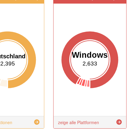
Windows
tschland
2,395
2,633
ationen
zeige alle Plattformen