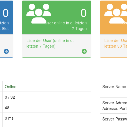
0
0
etzten
User online in d. letzten
Us
 Std.
7 Tagen
Liste der User (online in d.
Liste der Use
letzten 7 Tagen)
letzten 30 T
Online
Server Name
0 / 32
Server Adres
48
Adresse: Port
0 ms
Server Passw