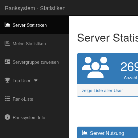
Ranksystem - Statistiken
Server Statistiken
Server Stati
Meine Statistiken
26
Servergruppe zuweisen
Anzahl
Top User
zeige Liste aller User
Rank-Liste
Ranksystem Info
Server Nutzung