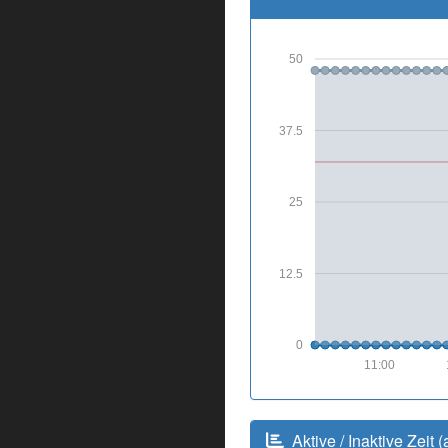
50
37.5
25
12.5
0
11:00
Aktive / Inaktive Zeit (