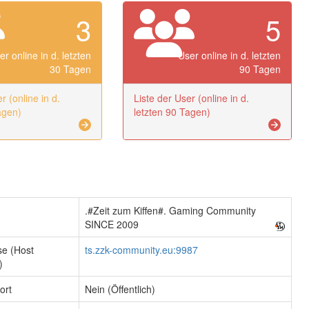
3
5
er online in d. letzten
User online in d. letzten
30 Tagen
90 Tagen
r (online in d.
Liste der User (online in d.
agen)
letzten 90 Tagen)
.#Zeit zum Kiffen#. Gaming Community
SINCE 2009
se (Host
ts.zzk-community.eu:9987
)
ort
Nein (Öffentlich)