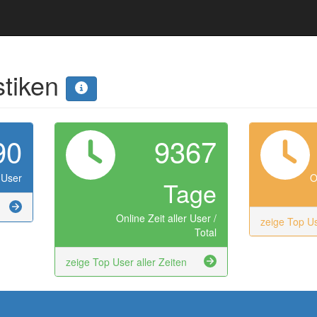
stiken
90
9367
 User
O
Tage
Online Zeit aller User /
zeige Top U
Total
zeige Top User aller Zeiten