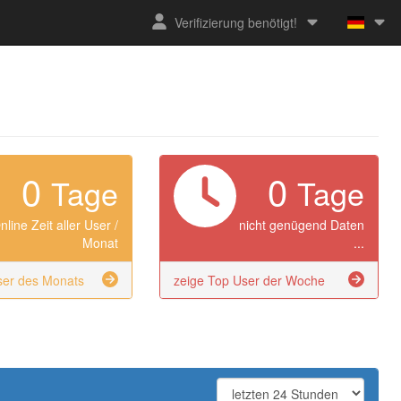
Verifizierung benötigt!
0
0
Tage
Tage
nline Zeit aller User /
nicht genügend Daten
Monat
...
ser des Monats
zeige Top User der Woche