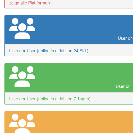
zeige alle Plattformen
User onl
Liste der User (online in d. letzten 24 Std.)
User onli
Liste der User (online in d. letzten 7 Tagen)