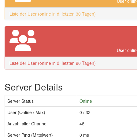
User onlin
Liste der User (online in d. letzten 30 Tagen)
User onlin
Liste der User (online in d. letzten 90 Tagen)
Server Details
Server Status
Online
User (Online / Max)
0 / 32
Anzahl aller Channel
48
Server Ping (Mittelwert)
0 ms