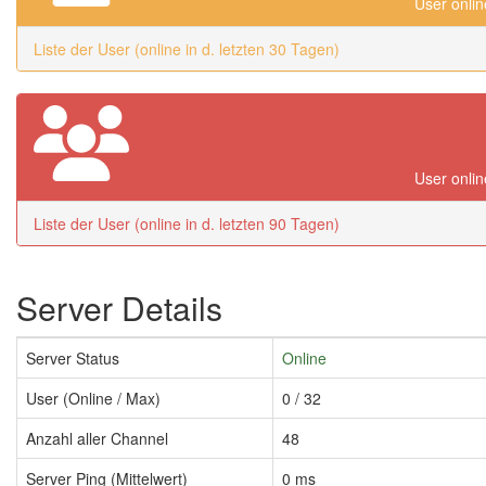
User onlin
Liste der User (online in d. letzten 30 Tagen)
User onlin
Liste der User (online in d. letzten 90 Tagen)
Server Details
Server Status
Online
User (Online / Max)
0 / 32
Anzahl aller Channel
48
Server Ping (Mittelwert)
0 ms