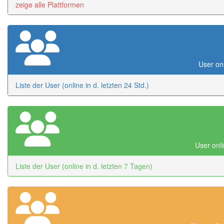
zeige alle Plattformen
User onl
Liste der User (online in d. letzten 24 Std.)
User onli
Liste der User (online in d. letzten 7 Tagen)