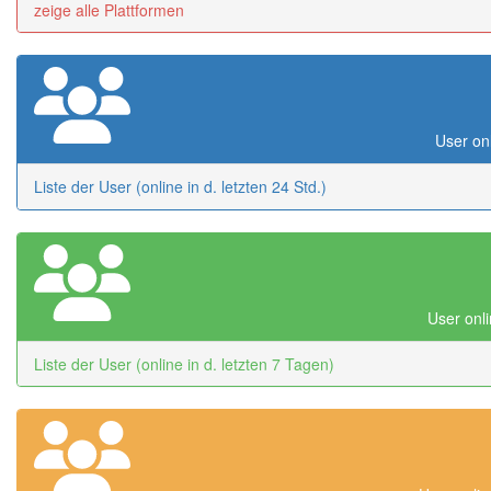
zeige alle Plattformen
User onl
Liste der User (online in d. letzten 24 Std.)
User onli
Liste der User (online in d. letzten 7 Tagen)