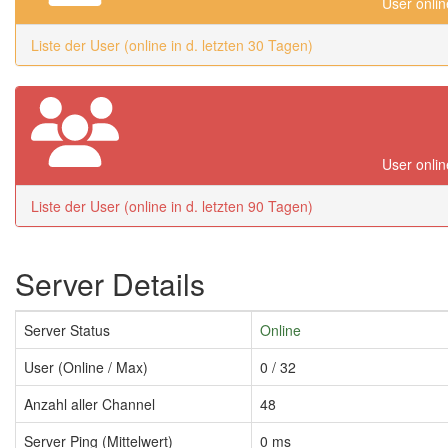
User onlin
Liste der User (online in d. letzten 30 Tagen)
User onlin
Liste der User (online in d. letzten 90 Tagen)
Server Details
Server Status
Online
User (Online / Max)
0 / 32
Anzahl aller Channel
48
Server Ping (Mittelwert)
0 ms